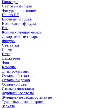
Гирлянды
Световые фигуры
Фигуры новогодние
Панно НГ
Елочные игрушки
Новогодние фигуры
Ели
Комплектующие мебели
Декоративные товары
Фигуры
Статуэтки
Свечи
Вазы
Держатели
Фонтаны
Камины
Электрокамины
Остальной текстиль
Остальной декор
Остальной свет
Столы и подставки
Журнальные столы
Журнальные столы остальные
Туалетные столы и трюмо
Зеркала