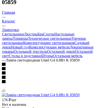
05859
Главная
—
Каталог
—
Лампочки
Светильники
Люстры
Бра
Споты
Настольные
лампы
Торшеры
Технические светильники
Уличные
светильники
Комплектующие светильников
Садовый
декор
Новый год
Комплектующие мебели
Декоративные
товары
Остальной текстиль
Остальной декор
Остальной
свет
Столы и подставки
Шторы
Остальная мебель
—
Лампа светодиодная Uniel G4 0.8Вт K 05859
176
₽
/шт
Нет в наличии