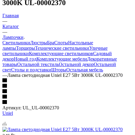
3000K UL-00002370
Главная
—
Каталог
—
Лампочки
Светильники
Люстры
Бра
Споты
Настольные
лампы
Торшеры
Технические светильники
Уличные
светильники
Комплектующие светильников
Садовый
декор
Новый год
Комплектующие мебели
Декоративные
товары
Остальной текстиль
Остальной декор
Остальной
свет
Столы и подставки
Шторы
Остальная мебель
—
Лампа светодиодная Uniel E27 5Вт 3000K UL-00002370
Артикул:
UL_UL-00002370
Uniel