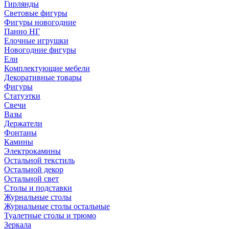
Гирлянды
Световые фигуры
Фигуры новогодние
Панно НГ
Елочные игрушки
Новогодние фигуры
Ели
Комплектующие мебели
Декоративные товары
Фигуры
Статуэтки
Свечи
Вазы
Держатели
Фонтаны
Камины
Электрокамины
Остальной текстиль
Остальной декор
Остальной свет
Столы и подставки
Журнальные столы
Журнальные столы остальные
Туалетные столы и трюмо
Зеркала