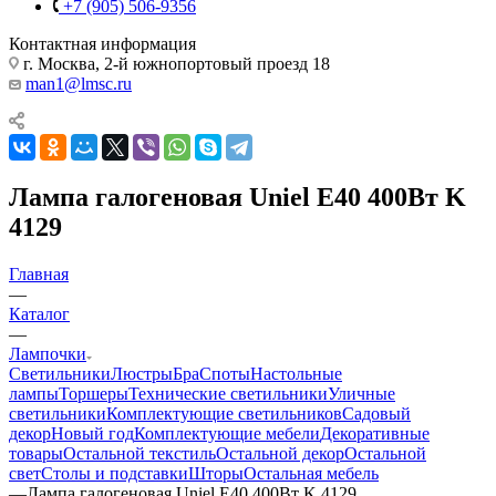
+7 (905) 506-9356
Контактная информация
г. Москва, 2-й южнопортовый проезд 18
man1@lmsc.ru
Лампа галогеновая Uniel E40 400Вт K
4129
Главная
—
Каталог
—
Лампочки
Светильники
Люстры
Бра
Споты
Настольные
лампы
Торшеры
Технические светильники
Уличные
светильники
Комплектующие светильников
Садовый
декор
Новый год
Комплектующие мебели
Декоративные
товары
Остальной текстиль
Остальной декор
Остальной
свет
Столы и подставки
Шторы
Остальная мебель
—
Лампа галогеновая Uniel E40 400Вт K 4129