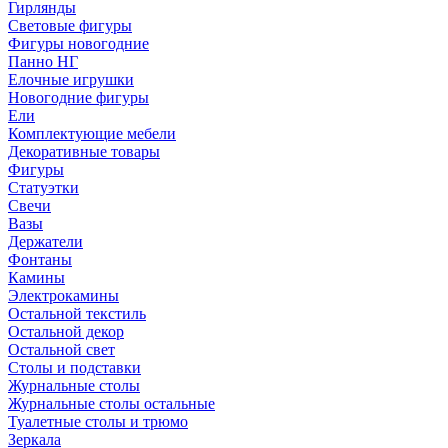
Гирлянды
Световые фигуры
Фигуры новогодние
Панно НГ
Елочные игрушки
Новогодние фигуры
Ели
Комплектующие мебели
Декоративные товары
Фигуры
Статуэтки
Свечи
Вазы
Держатели
Фонтаны
Камины
Электрокамины
Остальной текстиль
Остальной декор
Остальной свет
Столы и подставки
Журнальные столы
Журнальные столы остальные
Туалетные столы и трюмо
Зеркала