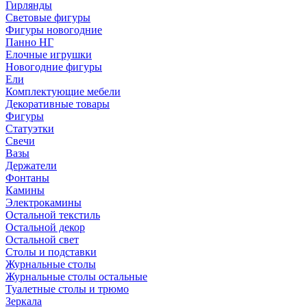
Гирлянды
Световые фигуры
Фигуры новогодние
Панно НГ
Елочные игрушки
Новогодние фигуры
Ели
Комплектующие мебели
Декоративные товары
Фигуры
Статуэтки
Свечи
Вазы
Держатели
Фонтаны
Камины
Электрокамины
Остальной текстиль
Остальной декор
Остальной свет
Столы и подставки
Журнальные столы
Журнальные столы остальные
Туалетные столы и трюмо
Зеркала