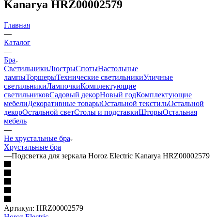
Kanarya HRZ00002579
Главная
—
Каталог
—
Бра
Светильники
Люстры
Споты
Настольные
лампы
Торшеры
Технические светильники
Уличные
светильники
Лампочки
Комплектующие
светильников
Садовый декор
Новый год
Комплектующие
мебели
Декоративные товары
Остальной текстиль
Остальной
декор
Остальной свет
Столы и подставки
Шторы
Остальная
мебель
—
Не хрустальные бра
Хрустальные бра
—
Подсветка для зеркала Horoz Electric Kanarya HRZ00002579
Артикул:
HRZ00002579
Horoz Electric