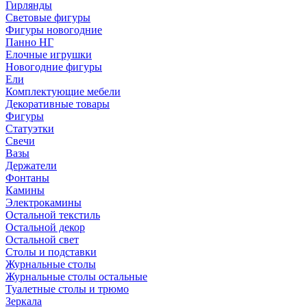
Гирлянды
Световые фигуры
Фигуры новогодние
Панно НГ
Елочные игрушки
Новогодние фигуры
Ели
Комплектующие мебели
Декоративные товары
Фигуры
Статуэтки
Свечи
Вазы
Держатели
Фонтаны
Камины
Электрокамины
Остальной текстиль
Остальной декор
Остальной свет
Столы и подставки
Журнальные столы
Журнальные столы остальные
Туалетные столы и трюмо
Зеркала