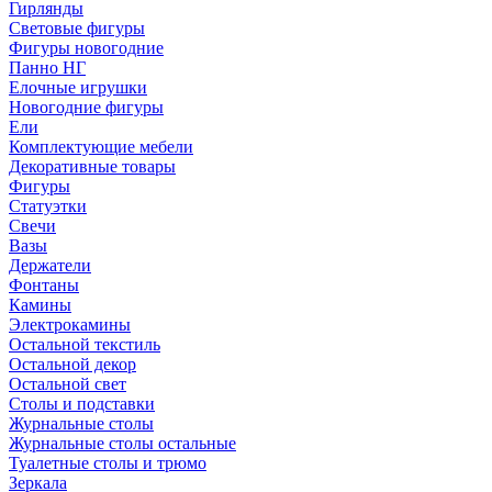
Гирлянды
Световые фигуры
Фигуры новогодние
Панно НГ
Елочные игрушки
Новогодние фигуры
Ели
Комплектующие мебели
Декоративные товары
Фигуры
Статуэтки
Свечи
Вазы
Держатели
Фонтаны
Камины
Электрокамины
Остальной текстиль
Остальной декор
Остальной свет
Столы и подставки
Журнальные столы
Журнальные столы остальные
Туалетные столы и трюмо
Зеркала