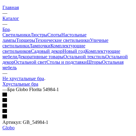
Главная
—
Каталог
—
Бра
Светильники
Люстры
Споты
Настольные
лампы
Торшеры
Технические светильники
Уличные
светильники
Лампочки
Комплектующие
светильников
Садовый декор
Новый год
Комплектующие
мебели
Декоративные товары
Остальной текстиль
Остальной
декор
Остальной свет
Столы и подставки
Шторы
Остальная
мебель
—
Не хрустальные бра
Хрустальные бра
—
Бра Globo Florita 54984-1
Артикул:
GB_54984-1
Globo