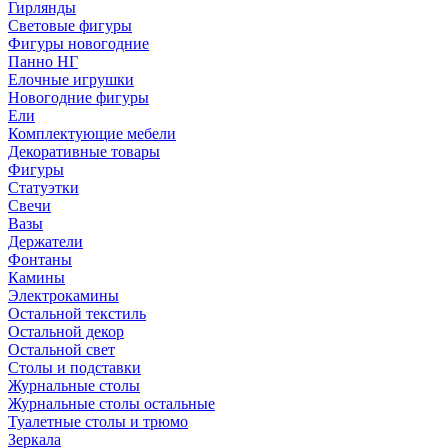
Гирлянды
Световые фигуры
Фигуры новогодние
Панно НГ
Елочные игрушки
Новогодние фигуры
Ели
Комплектующие мебели
Декоративные товары
Фигуры
Статуэтки
Свечи
Вазы
Держатели
Фонтаны
Камины
Электрокамины
Остальной текстиль
Остальной декор
Остальной свет
Столы и подставки
Журнальные столы
Журнальные столы остальные
Туалетные столы и трюмо
Зеркала