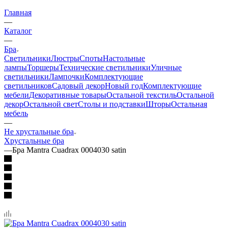
Главная
—
Каталог
—
Бра
Светильники
Люстры
Споты
Настольные
лампы
Торшеры
Технические светильники
Уличные
светильники
Лампочки
Комплектующие
светильников
Садовый декор
Новый год
Комплектующие
мебели
Декоративные товары
Остальной текстиль
Остальной
декор
Остальной свет
Столы и подставки
Шторы
Остальная
мебель
—
Не хрустальные бра
Хрустальные бра
—
Бра Mantra Cuadrax 0004030 satin