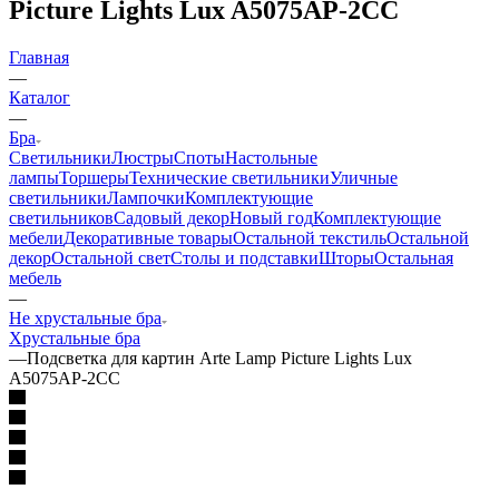
Picture Lights Lux A5075AP-2CC
Главная
—
Каталог
—
Бра
Светильники
Люстры
Споты
Настольные
лампы
Торшеры
Технические светильники
Уличные
светильники
Лампочки
Комплектующие
светильников
Садовый декор
Новый год
Комплектующие
мебели
Декоративные товары
Остальной текстиль
Остальной
декор
Остальной свет
Столы и подставки
Шторы
Остальная
мебель
—
Не хрустальные бра
Хрустальные бра
—
Подсветка для картин Arte Lamp Picture Lights Lux
A5075AP-2CC