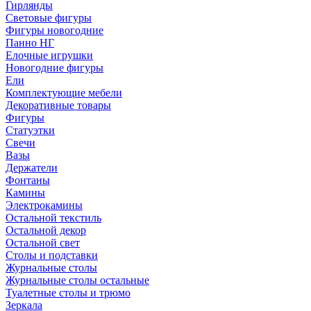
Гирлянды
Световые фигуры
Фигуры новогодние
Панно НГ
Елочные игрушки
Новогодние фигуры
Ели
Комплектующие мебели
Декоративные товары
Фигуры
Статуэтки
Свечи
Вазы
Держатели
Фонтаны
Камины
Электрокамины
Остальной текстиль
Остальной декор
Остальной свет
Столы и подставки
Журнальные столы
Журнальные столы остальные
Туалетные столы и трюмо
Зеркала