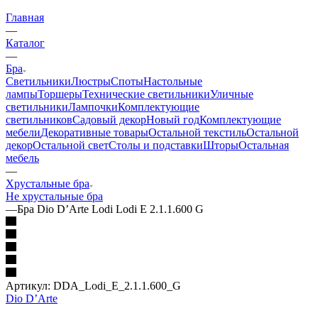
Главная
—
Каталог
—
Бра
Светильники
Люстры
Споты
Настольные
лампы
Торшеры
Технические светильники
Уличные
светильники
Лампочки
Комплектующие
светильников
Садовый декор
Новый год
Комплектующие
мебели
Декоративные товары
Остальной текстиль
Остальной
декор
Остальной свет
Столы и подставки
Шторы
Остальная
мебель
—
Хрустальные бра
Не хрустальные бра
—
Бра Dio D’Arte Lodi Lodi E 2.1.1.600 G
Артикул:
DDA_Lodi_E_2.1.1.600_G
Dio D’Arte