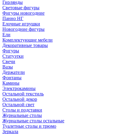
Гирлянды
Световые фигуры
Фигуры новогодние
Панно НГ
Елочные игрушки
Новогодние фигуры
Ели
Комплектующие мебели
Декоративные товары
Фигуры
Статуэтки
Свечи
Вазы
Держатели
Фонтаны
Камины
Электрокамины
Остальной текстиль
Остальной декор
Остальной свет
Столы и подставки
Журнальные столы
Журнальные столы остальные
Туалетные столы и трюмо
Зеркала