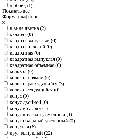
любое (
51
)
Показать все
Форма плафонов
в виде цветка (
2
)
квадрат (
0
)
квадрат выпуклый (
0
)
квадрат плоский (
0
)
квадратная (
0
)
квадратная выпуклая (
0
)
квадратная объемная (
0
)
колокол (
0
)
колокол прямой (
0
)
колокол расходящийся (
3
)
колокол сходящийся (
0
)
конус (
0
)
конус двойной (
0
)
конус круглый (
1
)
конус круглый усеченный (
1
)
конус овальный усеченный (
0
)
конусная (
6
)
круг выпуклый (
22
)