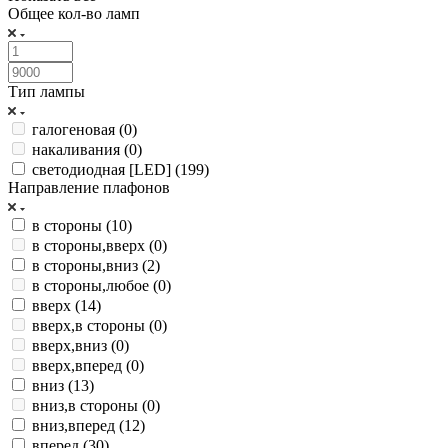
Общее кол-во ламп
Тип лампы
галогеновая (
0
)
накаливания (
0
)
светодиодная [LED] (
199
)
Направление плафонов
в стороны (
10
)
в стороны,вверх (
0
)
в стороны,вниз (
2
)
в стороны,любое (
0
)
вверх (
14
)
вверх,в стороны (
0
)
вверх,вниз (
0
)
вверх,вперед (
0
)
вниз (
13
)
вниз,в стороны (
0
)
вниз,вперед (
12
)
вперед (
30
)