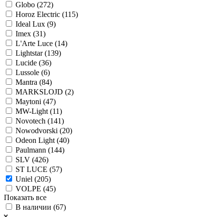
Globo (
272
)
Horoz Electric (
115
)
Ideal Lux (
9
)
Imex (
31
)
L'Arte Luce (
14
)
Lightstar (
139
)
Lucide (
36
)
Lussole (
6
)
Mantra (
84
)
MARKSLOJD (
2
)
Maytoni (
47
)
MW-Light (
11
)
Novotech (
141
)
Nowodvorski (
20
)
Odeon Light (
40
)
Paulmann (
144
)
SLV (
426
)
ST LUCE (
57
)
Uniel (
205
)
VOLPE (
45
)
Показать все
В наличии (
67
)