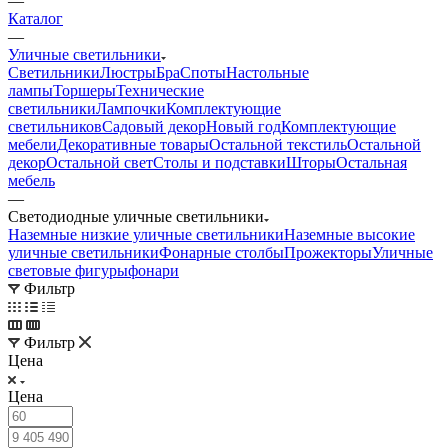
—
Каталог
—
Уличные светильники
Светильники
Люстры
Бра
Споты
Настольные
лампы
Торшеры
Технические
светильники
Лампочки
Комплектующие
светильников
Садовый декор
Новый год
Комплектующие
мебели
Декоративные товары
Остальной текстиль
Остальной
декор
Остальной свет
Столы и подставки
Шторы
Остальная
мебель
—
Светодиодные уличные светильники
Наземные низкие уличные светильники
Наземные высокие
уличные светильники
Фонарные столбы
Прожекторы
Уличные
световые фигуры
фонари
Фильтр
Фильтр
Цена
Цена