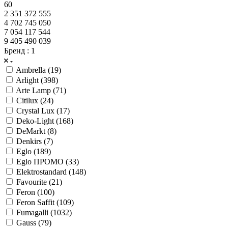
60
2 351 372 555
4 702 745 050
7 054 117 544
9 405 490 039
Бренд
: 1
Ambrella (
19
)
Arlight (
398
)
Arte Lamp (
71
)
Citilux (
24
)
Crystal Lux (
17
)
Deko-Light (
168
)
DeMarkt (
8
)
Denkirs (
7
)
Eglo (
189
)
Eglo ПРОМО (
33
)
Elektrostandard (
148
)
Favourite (
21
)
Feron (
100
)
Feron Saffit (
109
)
Fumagalli (
1032
)
Gauss (
79
)