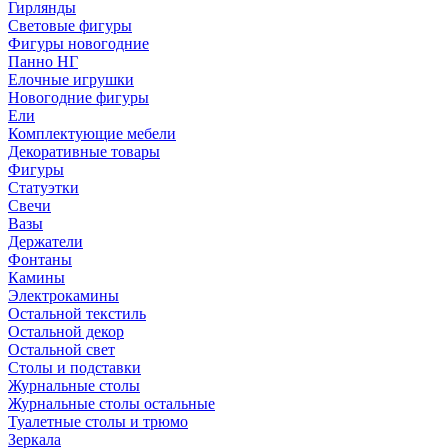
Гирлянды
Световые фигуры
Фигуры новогодние
Панно НГ
Елочные игрушки
Новогодние фигуры
Ели
Комплектующие мебели
Декоративные товары
Фигуры
Статуэтки
Свечи
Вазы
Держатели
Фонтаны
Камины
Электрокамины
Остальной текстиль
Остальной декор
Остальной свет
Столы и подставки
Журнальные столы
Журнальные столы остальные
Туалетные столы и трюмо
Зеркала