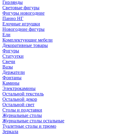
Гирлянды
Световые фигуры
Фигуры новогодние
Панно НГ
Елочные игрушки
Новогодние фигуры
Ели
Комплектующие мебели
Декоративные товары
Фигуры
Статуэтки
Свечи
Вазы
Держатели
Фонтаны
Камины
Электрокамины
Остальной текстиль
Остальной декор
Остальной свет
Столы и подставки
Журнальные столы
Журнальные столы остальные
Туалетные столы и трюмо
Зеркала