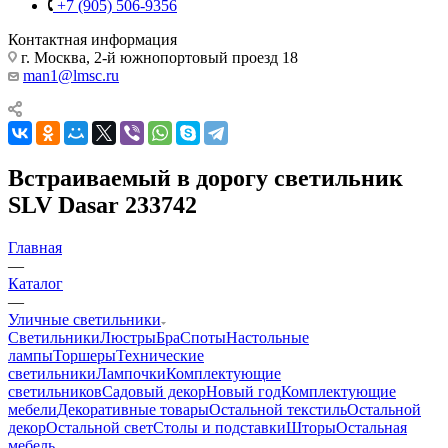
+7 (905) 506-9356
Контактная информация
г. Москва, 2-й южнопортовый проезд 18
man1@lmsc.ru
Встраиваемый в дорогу светильник
SLV Dasar 233742
Главная
—
Каталог
—
Уличные светильники
Светильники
Люстры
Бра
Споты
Настольные
лампы
Торшеры
Технические
светильники
Лампочки
Комплектующие
светильников
Садовый декор
Новый год
Комплектующие
мебели
Декоративные товары
Остальной текстиль
Остальной
декор
Остальной свет
Столы и подставки
Шторы
Остальная
мебель