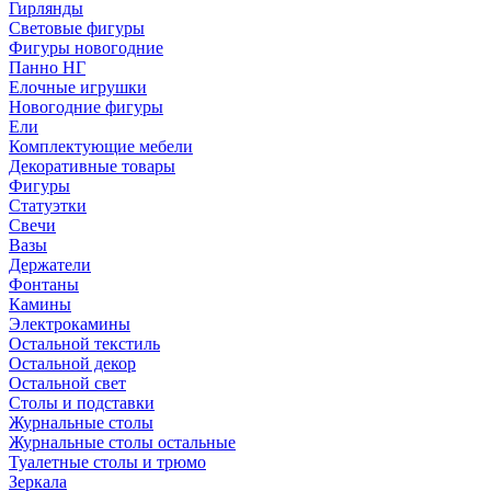
Гирлянды
Световые фигуры
Фигуры новогодние
Панно НГ
Елочные игрушки
Новогодние фигуры
Ели
Комплектующие мебели
Декоративные товары
Фигуры
Статуэтки
Свечи
Вазы
Держатели
Фонтаны
Камины
Электрокамины
Остальной текстиль
Остальной декор
Остальной свет
Столы и подставки
Журнальные столы
Журнальные столы остальные
Туалетные столы и трюмо
Зеркала