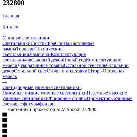
232800
Главная
—
Каталог
—
Уличные светильники
Светильники
Люстры
Бра
Споты
Настольные
лампы
Торшеры
Технические
светильники
Лампочки
Комплектующие
светильников
Садовый декор
Новый год
Комплектующие
мебели
Декоративные товары
Остальной текстиль
Остальной
декор
Остальной свет
Столы и подставки
Шторы
Остальная
мебель
—
Светодиодные уличные светильники
Наземные низкие уличные светильники
Наземные высокие
уличные светильники
Фонарные столбы
Прожекторы
Уличные
световые фигуры
фонари
—
Настенный прожектор SLV Spoodi 232800