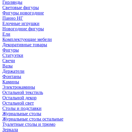
Гирлянды
Световые фигуры
Фигуры новогодние
Панно НГ
Елочные игрушки
Новогодние фигуры
Ели
Комплектующие мебели
Декоративные товары
Фигуры
Статуэтки
Свечи
Вазы
Держатели
Фонтаны
Камины
Электрокамины
Остальной текстиль
Остальной декор
Остальной свет
Столы и подставки
Журнальные столы
Журнальные столы остальные
Туалетные столы и трюмо
Зеркала