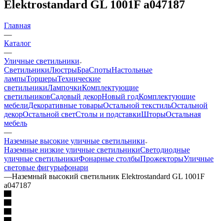
Elektrostandard GL 1001F a047187
Главная
—
Каталог
—
Уличные светильники
Светильники
Люстры
Бра
Споты
Настольные
лампы
Торшеры
Технические
светильники
Лампочки
Комплектующие
светильников
Садовый декор
Новый год
Комплектующие
мебели
Декоративные товары
Остальной текстиль
Остальной
декор
Остальной свет
Столы и подставки
Шторы
Остальная
мебель
—
Наземные высокие уличные светильники
Наземные низкие уличные светильники
Светодиодные
уличные светильники
Фонарные столбы
Прожекторы
Уличные
световые фигуры
фонари
—
Наземный высокий светильник Elektrostandard GL 1001F
a047187