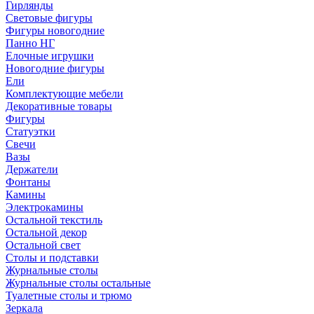
Гирлянды
Световые фигуры
Фигуры новогодние
Панно НГ
Елочные игрушки
Новогодние фигуры
Ели
Комплектующие мебели
Декоративные товары
Фигуры
Статуэтки
Свечи
Вазы
Держатели
Фонтаны
Камины
Электрокамины
Остальной текстиль
Остальной декор
Остальной свет
Столы и подставки
Журнальные столы
Журнальные столы остальные
Туалетные столы и трюмо
Зеркала