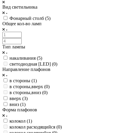
Вид светильника
Фонарный столб (
5
)
Общее кол-во ламп
Тип лампы
накаливания (
5
)
светодиодная [LED] (
0
)
Направление плафонов
в стороны (
1
)
в стороны,вверх (
0
)
в стороны,вниз (
0
)
вверх (
3
)
вниз (
1
)
Форма плафонов
колокол (
1
)
колокол расходящийся (
0
)
колокол сходящийся (
0
)