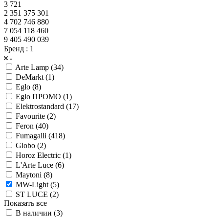
3 721
2 351 375 301
4 702 746 880
7 054 118 460
9 405 490 039
Бренд
: 1
Arte Lamp (
34
)
DeMarkt (
1
)
Eglo (
8
)
Eglo ПРОМО (
1
)
Elektrostandard (
17
)
Favourite (
2
)
Feron (
40
)
Fumagalli (
418
)
Globo (
2
)
Horoz Electric (
1
)
L'Arte Luce (
6
)
Maytoni (
8
)
MW-Light (
5
)
ST LUCE (
2
)
Показать все
В наличии (
3
)