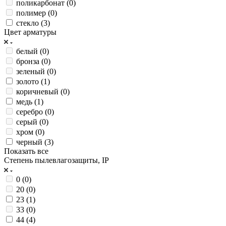
поликарбонат (
0
)
полимер (
0
)
стекло (
3
)
Цвет арматуры
белый (
0
)
бронза (
0
)
зеленый (
0
)
золото (
1
)
коричневый (
0
)
медь (
1
)
серебро (
0
)
серый (
0
)
хром (
0
)
черный (
3
)
Показать все
Степень пылевлагозащиты, IP
0 (
0
)
20 (
0
)
23 (
1
)
33 (
0
)
44 (
4
)