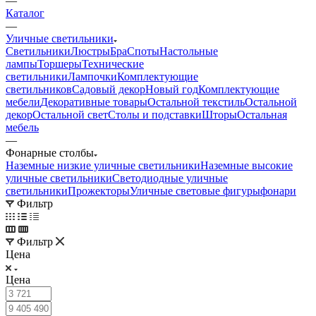
—
Каталог
—
Уличные светильники
Светильники
Люстры
Бра
Споты
Настольные
лампы
Торшеры
Технические
светильники
Лампочки
Комплектующие
светильников
Садовый декор
Новый год
Комплектующие
мебели
Декоративные товары
Остальной текстиль
Остальной
декор
Остальной свет
Столы и подставки
Шторы
Остальная
мебель
—
Фонарные столбы
Наземные низкие уличные светильники
Наземные высокие
уличные светильники
Светодиодные уличные
светильники
Прожекторы
Уличные световые фигуры
фонари
Фильтр
Фильтр
Цена
Цена