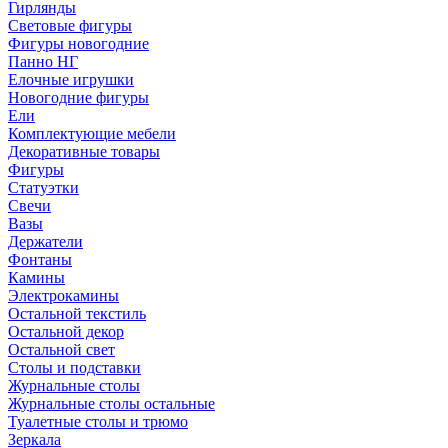
Гирлянды
Световые фигуры
Фигуры новогодние
Панно НГ
Елочные игрушки
Новогодние фигуры
Ели
Комплектующие мебели
Декоративные товары
Фигуры
Статуэтки
Свечи
Вазы
Держатели
Фонтаны
Камины
Электрокамины
Остальной текстиль
Остальной декор
Остальной свет
Столы и подставки
Журнальные столы
Журнальные столы остальные
Туалетные столы и трюмо
Зеркала