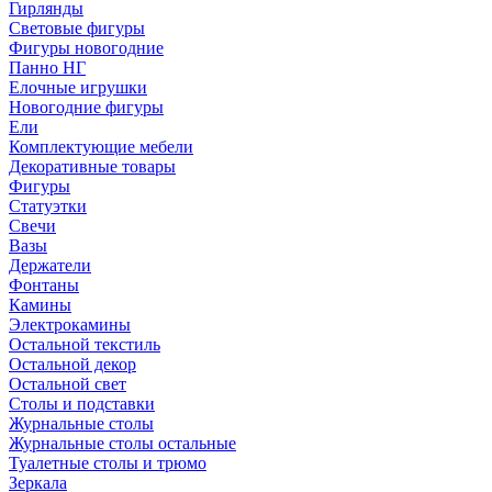
Гирлянды
Световые фигуры
Фигуры новогодние
Панно НГ
Елочные игрушки
Новогодние фигуры
Ели
Комплектующие мебели
Декоративные товары
Фигуры
Статуэтки
Свечи
Вазы
Держатели
Фонтаны
Камины
Электрокамины
Остальной текстиль
Остальной декор
Остальной свет
Столы и подставки
Журнальные столы
Журнальные столы остальные
Туалетные столы и трюмо
Зеркала