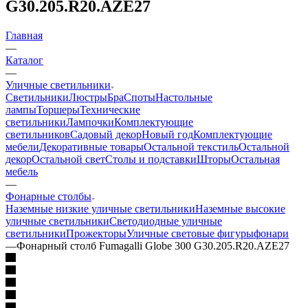
G30.205.R20.AZE27
Главная
—
Каталог
—
Уличные светильники
Светильники
Люстры
Бра
Споты
Настольные
лампы
Торшеры
Технические
светильники
Лампочки
Комплектующие
светильников
Садовый декор
Новый год
Комплектующие
мебели
Декоративные товары
Остальной текстиль
Остальной
декор
Остальной свет
Столы и подставки
Шторы
Остальная
мебель
—
Фонарные столбы
Наземные низкие уличные светильники
Наземные высокие
уличные светильники
Светодиодные уличные
светильники
Прожекторы
Уличные световые фигуры
фонари
—
Фонарный столб Fumagalli Globe 300 G30.205.R20.AZE27