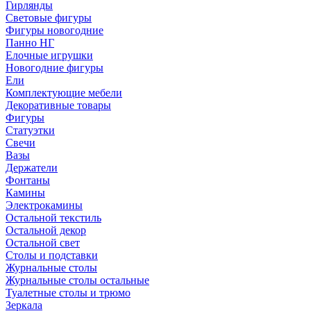
Гирлянды
Световые фигуры
Фигуры новогодние
Панно НГ
Елочные игрушки
Новогодние фигуры
Ели
Комплектующие мебели
Декоративные товары
Фигуры
Статуэтки
Свечи
Вазы
Держатели
Фонтаны
Камины
Электрокамины
Остальной текстиль
Остальной декор
Остальной свет
Столы и подставки
Журнальные столы
Журнальные столы остальные
Туалетные столы и трюмо
Зеркала