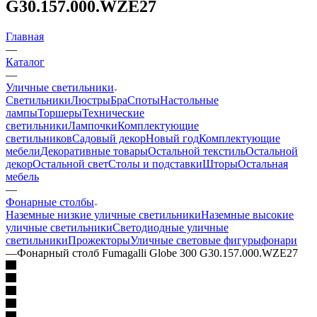
G30.157.000.WZE27
Главная
—
Каталог
—
Уличные светильники
Светильники
Люстры
Бра
Споты
Настольные
лампы
Торшеры
Технические
светильники
Лампочки
Комплектующие
светильников
Садовый декор
Новый год
Комплектующие
мебели
Декоративные товары
Остальной текстиль
Остальной
декор
Остальной свет
Столы и подставки
Шторы
Остальная
мебель
—
Фонарные столбы
Наземные низкие уличные светильники
Наземные высокие
уличные светильники
Светодиодные уличные
светильники
Прожекторы
Уличные световые фигуры
фонари
—
Фонарный столб Fumagalli Globe 300 G30.157.000.WZE27