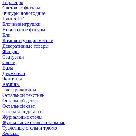
Гирлянды
Световые фигуры
Фигуры новогодние
Панно НГ
Елочные игрушки
Новогодние фигуры
Ели
Комплектующие мебели
Декоративные товары
Фигуры
Статуэтки
Свечи
Вазы
Держатели
Фонтаны
Камины
Электрокамины
Остальной текстиль
Остальной декор
Остальной свет
Столы и подставки
Журнальные столы
Журнальные столы остальные
Туалетные столы и трюмо
Зеркала