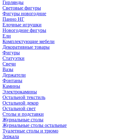
Гирлянды
Световые фигуры
Фигуры новогодние
Панно НГ
Елочные игрушки
Новогодние фигуры
Ели
Комплектующие мебели
Декоративные товары
Фигуры
Статуэтки
Свечи
Вазы
Держатели
Фонтаны
Камины
Электрокамины
Остальной текстиль
Остальной декор
Остальной свет
Столы и подставки
Журнальные столы
Журнальные столы остальные
Туалетные столы и трюмо
Зеркала