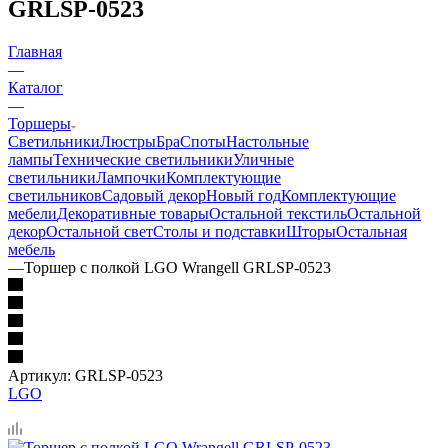
GRLSP-0523
Главная
—
Каталог
—
Торшеры
Светильники
Люстры
Бра
Споты
Настольные
лампы
Технические светильники
Уличные
светильники
Лампочки
Комплектующие
светильников
Садовый декор
Новый год
Комплектующие
мебели
Декоративные товары
Остальной текстиль
Остальной
декор
Остальной свет
Столы и подставки
Шторы
Остальная
мебель
—
Торшер с полкой LGO Wrangell GRLSP-0523
Артикул:
GRLSP-0523
LGO