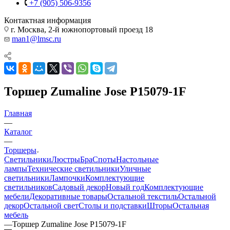
+7 (905) 506-9356
Контактная информация
г. Москва, 2-й южнопортовый проезд 18
man1@lmsc.ru
Торшер Zumaline Jose P15079-1F
Главная
—
Каталог
—
Торшеры
Светильники
Люстры
Бра
Споты
Настольные
лампы
Технические светильники
Уличные
светильники
Лампочки
Комплектующие
светильников
Садовый декор
Новый год
Комплектующие
мебели
Декоративные товары
Остальной текстиль
Остальной
декор
Остальной свет
Столы и подставки
Шторы
Остальная
мебель
—
Торшер Zumaline Jose P15079-1F