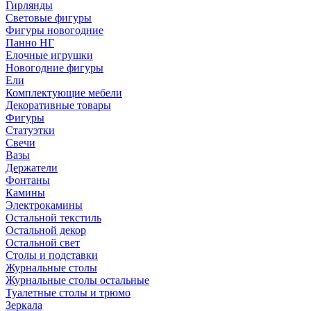
Гирлянды
Световые фигуры
Фигуры новогодние
Панно НГ
Елочные игрушки
Новогодние фигуры
Ели
Комплектующие мебели
Декоративные товары
Фигуры
Статуэтки
Свечи
Вазы
Держатели
Фонтаны
Камины
Электрокамины
Остальной текстиль
Остальной декор
Остальной свет
Столы и подставки
Журнальные столы
Журнальные столы остальные
Туалетные столы и трюмо
Зеркала