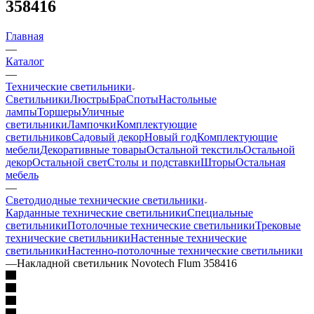
358416
Главная
—
Каталог
—
Технические светильники
Светильники
Люстры
Бра
Споты
Настольные
лампы
Торшеры
Уличные
светильники
Лампочки
Комплектующие
светильников
Садовый декор
Новый год
Комплектующие
мебели
Декоративные товары
Остальной текстиль
Остальной
декор
Остальной свет
Столы и подставки
Шторы
Остальная
мебель
—
Светодиодные технические светильники
Карданные технические светильники
Специальные
светильники
Потолочные технические светильники
Трековые
технические светильники
Настенные технические
светильники
Настенно-потолочные технические светильники
—
Накладной светильник Novotech Flum 358416