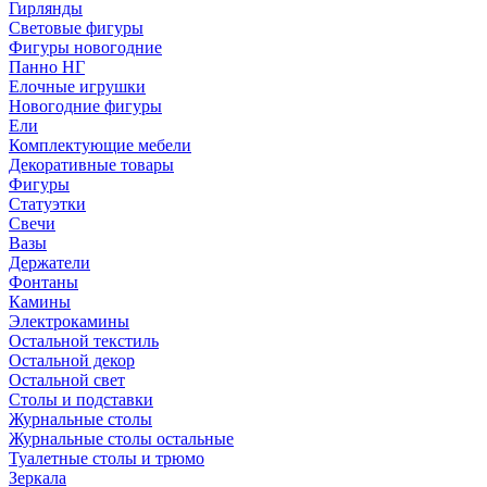
Гирлянды
Световые фигуры
Фигуры новогодние
Панно НГ
Елочные игрушки
Новогодние фигуры
Ели
Комплектующие мебели
Декоративные товары
Фигуры
Статуэтки
Свечи
Вазы
Держатели
Фонтаны
Камины
Электрокамины
Остальной текстиль
Остальной декор
Остальной свет
Столы и подставки
Журнальные столы
Журнальные столы остальные
Туалетные столы и трюмо
Зеркала