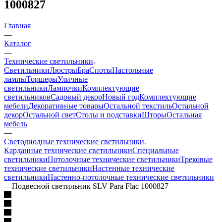
1000827
Главная
—
Каталог
—
Технические светильники
Светильники
Люстры
Бра
Споты
Настольные
лампы
Торшеры
Уличные
светильники
Лампочки
Комплектующие
светильников
Садовый декор
Новый год
Комплектующие
мебели
Декоративные товары
Остальной текстиль
Остальной
декор
Остальной свет
Столы и подставки
Шторы
Остальная
мебель
—
Светодиодные технические светильники
Карданные технические светильники
Специальные
светильники
Потолочные технические светильники
Трековые
технические светильники
Настенные технические
светильники
Настенно-потолочные технические светильники
—
Подвесной светильник SLV Para Flac 1000827