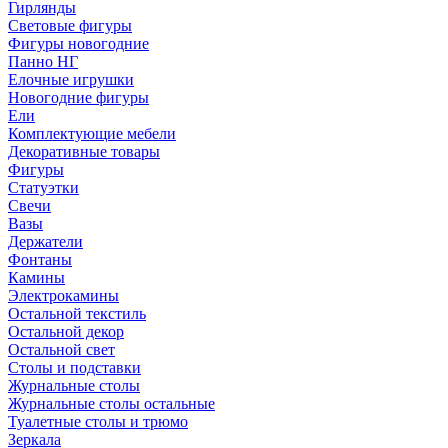
Гирлянды
Световые фигуры
Фигуры новогодние
Панно НГ
Елочные игрушки
Новогодние фигуры
Ели
Комплектующие мебели
Декоративные товары
Фигуры
Статуэтки
Свечи
Вазы
Держатели
Фонтаны
Камины
Электрокамины
Остальной текстиль
Остальной декор
Остальной свет
Столы и подставки
Журнальные столы
Журнальные столы остальные
Туалетные столы и трюмо
Зеркала