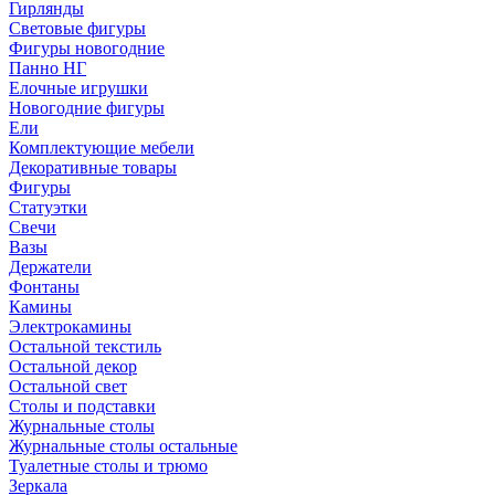
Гирлянды
Световые фигуры
Фигуры новогодние
Панно НГ
Елочные игрушки
Новогодние фигуры
Ели
Комплектующие мебели
Декоративные товары
Фигуры
Статуэтки
Свечи
Вазы
Держатели
Фонтаны
Камины
Электрокамины
Остальной текстиль
Остальной декор
Остальной свет
Столы и подставки
Журнальные столы
Журнальные столы остальные
Туалетные столы и трюмо
Зеркала