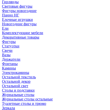
Гирлянды
Световые фигуры
Фигуры новогодние
Панно НГ
Елочные игрушки
Новогодние фигуры
Ели
Комплектующие мебели
Декоративные товары
Фигуры
Статуэтки
Свечи
Вазы
Держатели
Фонтаны
Камины
Электрокамины
Остальной текстиль
Остальной декор
Остальной свет
Столы и подставки
Журнальные столы
Журнальные столы остальные
Туалетные столы и трюмо
Зеркала