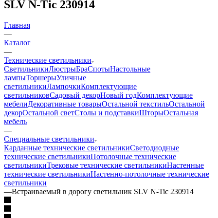
SLV N-Tic 230914
Главная
—
Каталог
—
Технические светильники
Светильники
Люстры
Бра
Споты
Настольные
лампы
Торшеры
Уличные
светильники
Лампочки
Комплектующие
светильников
Садовый декор
Новый год
Комплектующие
мебели
Декоративные товары
Остальной текстиль
Остальной
декор
Остальной свет
Столы и подставки
Шторы
Остальная
мебель
—
Специальные светильники
Карданные технические светильники
Светодиодные
технические светильники
Потолочные технические
светильники
Трековые технические светильники
Настенные
технические светильники
Настенно-потолочные технические
светильники
—
Встраиваемый в дорогу светильник SLV N-Tic 230914