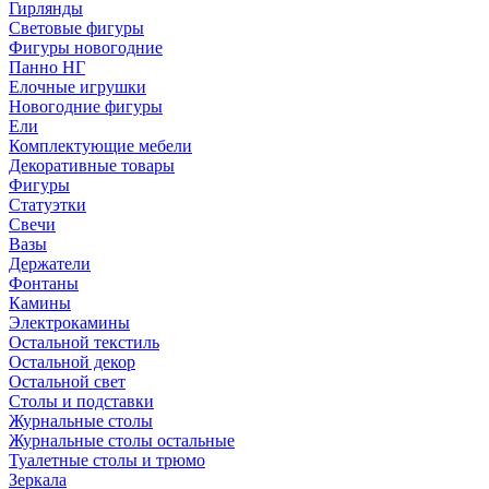
Гирлянды
Световые фигуры
Фигуры новогодние
Панно НГ
Елочные игрушки
Новогодние фигуры
Ели
Комплектующие мебели
Декоративные товары
Фигуры
Статуэтки
Свечи
Вазы
Держатели
Фонтаны
Камины
Электрокамины
Остальной текстиль
Остальной декор
Остальной свет
Столы и подставки
Журнальные столы
Журнальные столы остальные
Туалетные столы и трюмо
Зеркала