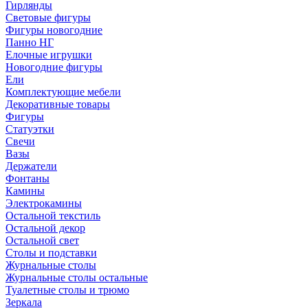
Гирлянды
Световые фигуры
Фигуры новогодние
Панно НГ
Елочные игрушки
Новогодние фигуры
Ели
Комплектующие мебели
Декоративные товары
Фигуры
Статуэтки
Свечи
Вазы
Держатели
Фонтаны
Камины
Электрокамины
Остальной текстиль
Остальной декор
Остальной свет
Столы и подставки
Журнальные столы
Журнальные столы остальные
Туалетные столы и трюмо
Зеркала