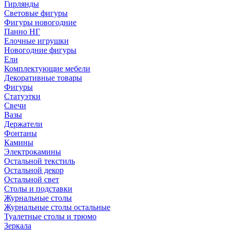
Гирлянды
Световые фигуры
Фигуры новогодние
Панно НГ
Елочные игрушки
Новогодние фигуры
Ели
Комплектующие мебели
Декоративные товары
Фигуры
Статуэтки
Свечи
Вазы
Держатели
Фонтаны
Камины
Электрокамины
Остальной текстиль
Остальной декор
Остальной свет
Столы и подставки
Журнальные столы
Журнальные столы остальные
Туалетные столы и трюмо
Зеркала