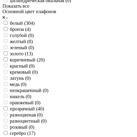
цилиндрическая овальная (
0
)
Показать все
Основной цвет плафонов
белый (
304
)
бронза (
4
)
голубой (
0
)
желтый (
0
)
зеленый (
0
)
золото (
13
)
коричневый (
20
)
красный (
0
)
кремовый (
0
)
латунь (
0
)
медь (
0
)
неокрашенный (
0
)
никель (
0
)
оранжевый (
0
)
прозрачный (
40
)
разноцвеная (
0
)
разноцветный (
0
)
розовый (
0
)
серебро (
17
)