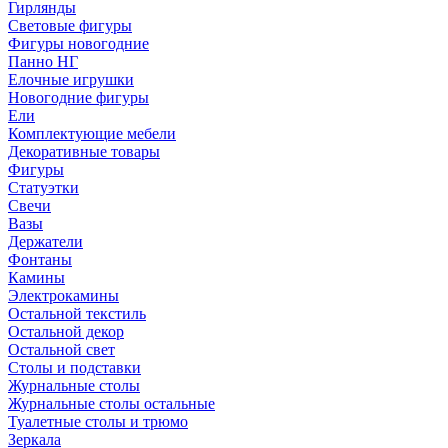
Гирлянды
Световые фигуры
Фигуры новогодние
Панно НГ
Елочные игрушки
Новогодние фигуры
Ели
Комплектующие мебели
Декоративные товары
Фигуры
Статуэтки
Свечи
Вазы
Держатели
Фонтаны
Камины
Электрокамины
Остальной текстиль
Остальной декор
Остальной свет
Столы и подставки
Журнальные столы
Журнальные столы остальные
Туалетные столы и трюмо
Зеркала