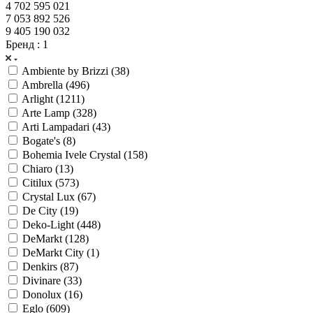
4 702 595 021
7 053 892 526
9 405 190 032
Бренд
: 1
Ambiente by Brizzi (
38
)
Ambrella (
496
)
Arlight (
1211
)
Arte Lamp (
328
)
Arti Lampadari (
43
)
Bogate's (
8
)
Bohemia Ivele Crystal (
158
)
Chiaro (
13
)
Citilux (
573
)
Crystal Lux (
67
)
De City (
19
)
Deko-Light (
448
)
DeMarkt (
128
)
DeMarkt City (
1
)
Denkirs (
87
)
Divinare (
33
)
Donolux (
16
)
Eglo (
609
)