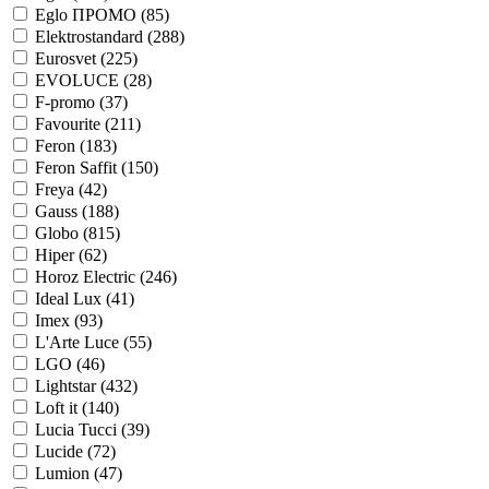
Eglo ПРОМО (
85
)
Elektrostandard (
288
)
Eurosvet (
225
)
EVOLUCE (
28
)
F-promo (
37
)
Favourite (
211
)
Feron (
183
)
Feron Saffit (
150
)
Freya (
42
)
Gauss (
188
)
Globo (
815
)
Hiper (
62
)
Horoz Electric (
246
)
Ideal Lux (
41
)
Imex (
93
)
L'Arte Luce (
55
)
LGO (
46
)
Lightstar (
432
)
Loft it (
140
)
Lucia Tucci (
39
)
Lucide (
72
)
Lumion (
47
)