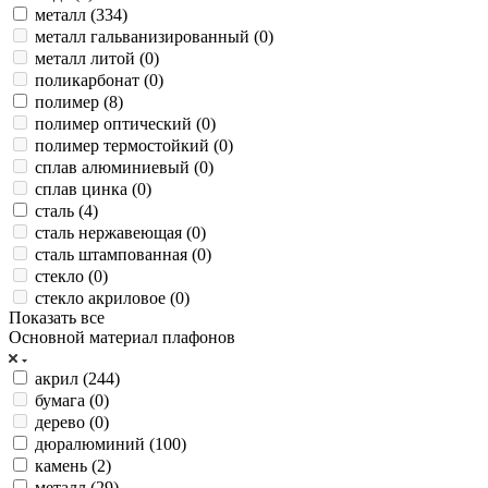
металл (
334
)
металл гальванизированный (
0
)
металл литой (
0
)
поликарбонат (
0
)
полимер (
8
)
полимер оптический (
0
)
полимер термостойкий (
0
)
сплав алюминиевый (
0
)
сплав цинка (
0
)
сталь (
4
)
сталь нержавеющая (
0
)
сталь штампованная (
0
)
стекло (
0
)
стекло акриловое (
0
)
Показать все
Основной материал плафонов
акрил (
244
)
бумага (
0
)
дерево (
0
)
дюралюминий (
100
)
камень (
2
)
металл (
29
)