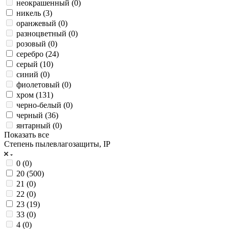
неокрашенный (
0
)
никель (
3
)
оранжевый (
0
)
разноцветный (
0
)
розовый (
0
)
серебро (
24
)
серый (
10
)
синий (
0
)
фиолетовый (
0
)
хром (
131
)
черно-белый (
0
)
черный (
36
)
янтарный (
0
)
Показать все
Степень пылевлагозащиты, IP
0 (
0
)
20 (
500
)
21 (
0
)
22 (
0
)
23 (
19
)
33 (
0
)
4 (
0
)