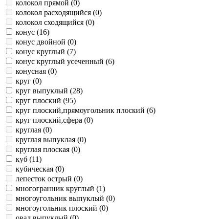
колокол прямой (
0
)
колокол расходящийся (
0
)
колокол сходящийся (
0
)
конус (
16
)
конус двойной (
0
)
конус круглый (
7
)
конус круглый усеченный (
6
)
конусная (
0
)
круг (
0
)
круг выпуклый (
28
)
круг плоский (
95
)
круг плоский,прямоугольник плоский (
6
)
круг плоский,сфера (
0
)
круглая (
0
)
круглая выпуклая (
0
)
круглая плоская (
0
)
куб (
11
)
кубическая (
0
)
лепесток острый (
0
)
многогранник круглый (
1
)
многоугольник выпуклый (
0
)
многоугольник плоский (
0
)
овал выпуклый (
0
)