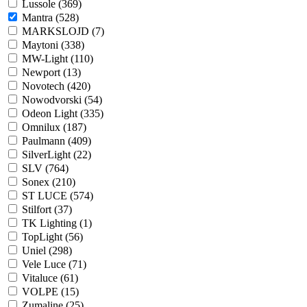
Lussole (
369
)
Mantra (
528
)
MARKSLOJD (
7
)
Maytoni (
338
)
MW-Light (
110
)
Newport (
13
)
Novotech (
420
)
Nowodvorski (
54
)
Odeon Light (
335
)
Omnilux (
187
)
Paulmann (
409
)
SilverLight (
22
)
SLV (
764
)
Sonex (
210
)
ST LUCE (
574
)
Stilfort (
37
)
TK Lighting (
1
)
TopLight (
56
)
Uniel (
298
)
Vele Luce (
71
)
Vitaluce (
61
)
VOLPE (
15
)
Zumaline (
25
)