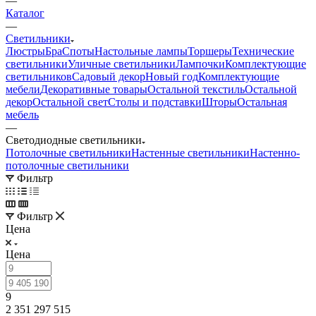
—
Каталог
—
Светильники
Люстры
Бра
Споты
Настольные лампы
Торшеры
Технические
светильники
Уличные светильники
Лампочки
Комплектующие
светильников
Садовый декор
Новый год
Комплектующие
мебели
Декоративные товары
Остальной текстиль
Остальной
декор
Остальной свет
Столы и подставки
Шторы
Остальная
мебель
—
Светодиодные светильники
Потолочные светильники
Настенные светильники
Настенно-
потолочные светильники
Фильтр
Фильтр
Цена
Цена
9
2 351 297 515