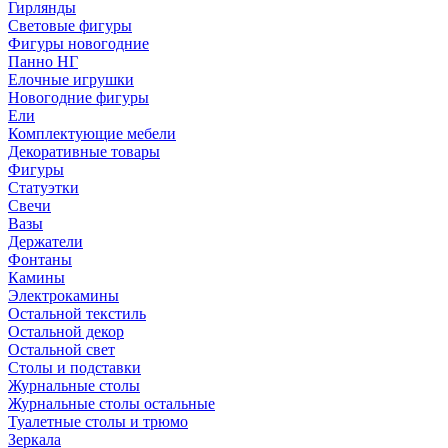
Гирлянды
Световые фигуры
Фигуры новогодние
Панно НГ
Елочные игрушки
Новогодние фигуры
Ели
Комплектующие мебели
Декоративные товары
Фигуры
Статуэтки
Свечи
Вазы
Держатели
Фонтаны
Камины
Электрокамины
Остальной текстиль
Остальной декор
Остальной свет
Столы и подставки
Журнальные столы
Журнальные столы остальные
Туалетные столы и трюмо
Зеркала