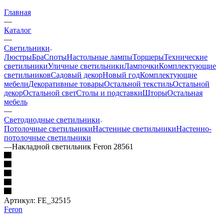
Главная
—
Каталог
—
Светильники
Люстры
Бра
Споты
Настольные лампы
Торшеры
Технические
светильники
Уличные светильники
Лампочки
Комплектующие
светильников
Садовый декор
Новый год
Комплектующие
мебели
Декоративные товары
Остальной текстиль
Остальной
декор
Остальной свет
Столы и подставки
Шторы
Остальная
мебель
—
Светодиодные светильники
Потолочные светильники
Настенные светильники
Настенно-
потолочные светильники
—
Накладной светильник Feron 28561
Артикул:
FE_32515
Feron