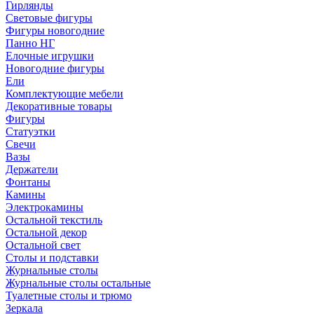
Гирлянды
Световые фигуры
Фигуры новогодние
Панно НГ
Елочные игрушки
Новогодние фигуры
Ели
Комплектующие мебели
Декоративные товары
Фигуры
Статуэтки
Свечи
Вазы
Держатели
Фонтаны
Камины
Электрокамины
Остальной текстиль
Остальной декор
Остальной свет
Столы и подставки
Журнальные столы
Журнальные столы остальные
Туалетные столы и трюмо
Зеркала