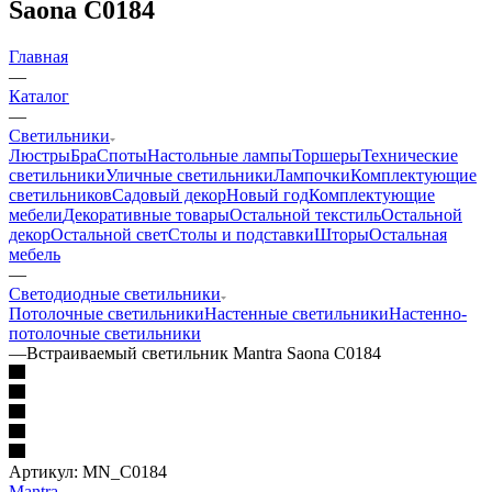
Saona C0184
Главная
—
Каталог
—
Светильники
Люстры
Бра
Споты
Настольные лампы
Торшеры
Технические
светильники
Уличные светильники
Лампочки
Комплектующие
светильников
Садовый декор
Новый год
Комплектующие
мебели
Декоративные товары
Остальной текстиль
Остальной
декор
Остальной свет
Столы и подставки
Шторы
Остальная
мебель
—
Светодиодные светильники
Потолочные светильники
Настенные светильники
Настенно-
потолочные светильники
—
Встраиваемый светильник Mantra Saona C0184
Артикул:
MN_C0184
Mantra