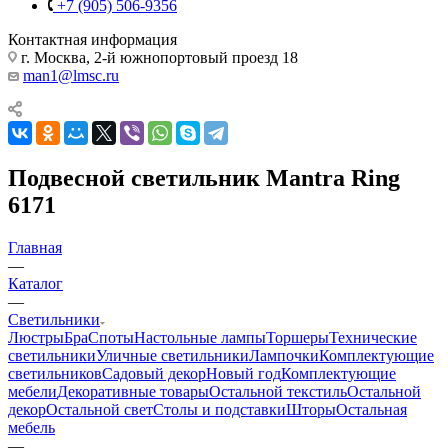
+7 (905) 506-9356
Контактная информация
г. Москва, 2-й южнопортовый проезд 18
man1@lmsc.ru
Подвесной светильник Mantra Ring
6171
Главная
—
Каталог
—
Светильники
Люстры
Бра
Споты
Настольные лампы
Торшеры
Технические
светильники
Уличные светильники
Лампочки
Комплектующие
светильников
Садовый декор
Новый год
Комплектующие
мебели
Декоративные товары
Остальной текстиль
Остальной
декор
Остальной свет
Столы и подставки
Шторы
Остальная
мебель
—