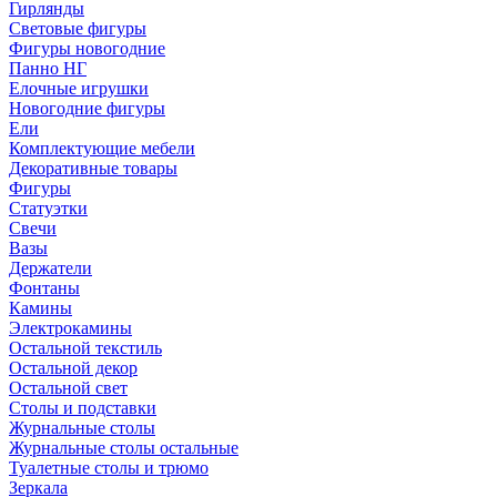
Гирлянды
Световые фигуры
Фигуры новогодние
Панно НГ
Елочные игрушки
Новогодние фигуры
Ели
Комплектующие мебели
Декоративные товары
Фигуры
Статуэтки
Свечи
Вазы
Держатели
Фонтаны
Камины
Электрокамины
Остальной текстиль
Остальной декор
Остальной свет
Столы и подставки
Журнальные столы
Журнальные столы остальные
Туалетные столы и трюмо
Зеркала