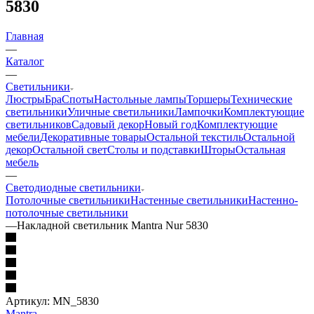
5830
Главная
—
Каталог
—
Светильники
Люстры
Бра
Споты
Настольные лампы
Торшеры
Технические
светильники
Уличные светильники
Лампочки
Комплектующие
светильников
Садовый декор
Новый год
Комплектующие
мебели
Декоративные товары
Остальной текстиль
Остальной
декор
Остальной свет
Столы и подставки
Шторы
Остальная
мебель
—
Светодиодные светильники
Потолочные светильники
Настенные светильники
Настенно-
потолочные светильники
—
Накладной светильник Mantra Nur 5830
Артикул:
MN_5830
Mantra