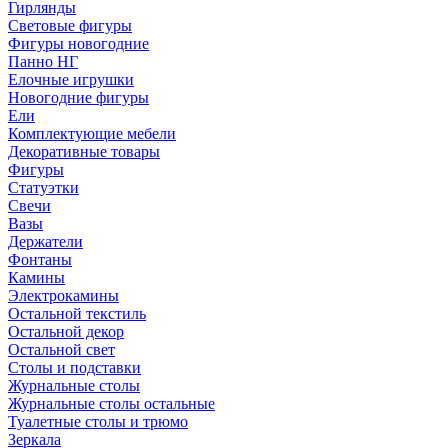
Гирлянды
Световые фигуры
Фигуры новогодние
Панно НГ
Елочные игрушки
Новогодние фигуры
Ели
Комплектующие мебели
Декоративные товары
Фигуры
Статуэтки
Свечи
Вазы
Держатели
Фонтаны
Камины
Электрокамины
Остальной текстиль
Остальной декор
Остальной свет
Столы и подставки
Журнальные столы
Журнальные столы остальные
Туалетные столы и трюмо
Зеркала