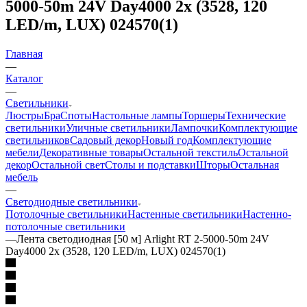
5000-50m 24V Day4000 2x (3528, 120
LED/m, LUX) 024570(1)
Главная
—
Каталог
—
Светильники
Люстры
Бра
Споты
Настольные лампы
Торшеры
Технические
светильники
Уличные светильники
Лампочки
Комплектующие
светильников
Садовый декор
Новый год
Комплектующие
мебели
Декоративные товары
Остальной текстиль
Остальной
декор
Остальной свет
Столы и подставки
Шторы
Остальная
мебель
—
Светодиодные светильники
Потолочные светильники
Настенные светильники
Настенно-
потолочные светильники
—
Лента светодиодная [50 м] Arlight RT 2-5000-50m 24V
Day4000 2x (3528, 120 LED/m, LUX) 024570(1)