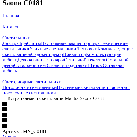
Saona C0181
Главная
—
Каталог
—
Светильники
Люстры
Бра
Споты
Настольные лампы
Торшеры
Технические
светильники
Уличные светильники
Лампочки
Комплектующие
светильников
Садовый декор
Новый год
Комплектующие
мебели
Декоративные товары
Остальной текстиль
Остальной
декор
Остальной свет
Столы и подставки
Шторы
Остальная
мебель
—
Светодиодные светильники
Потолочные светильники
Настенные светильники
Настенно-
потолочные светильники
—
Встраиваемый светильник Mantra Saona C0181
Артикул:
MN_C0181
Mantra