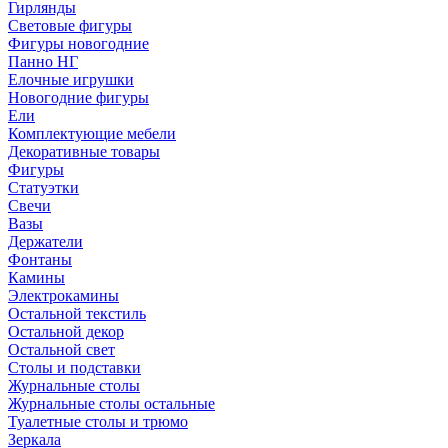
Гирлянды
Световые фигуры
Фигуры новогодние
Панно НГ
Елочные игрушки
Новогодние фигуры
Ели
Комплектующие мебели
Декоративные товары
Фигуры
Статуэтки
Свечи
Вазы
Держатели
Фонтаны
Камины
Электрокамины
Остальной текстиль
Остальной декор
Остальной свет
Столы и подставки
Журнальные столы
Журнальные столы остальные
Туалетные столы и трюмо
Зеркала