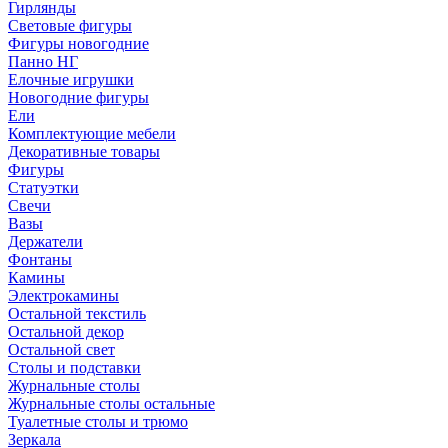
Гирлянды
Световые фигуры
Фигуры новогодние
Панно НГ
Елочные игрушки
Новогодние фигуры
Ели
Комплектующие мебели
Декоративные товары
Фигуры
Статуэтки
Свечи
Вазы
Держатели
Фонтаны
Камины
Электрокамины
Остальной текстиль
Остальной декор
Остальной свет
Столы и подставки
Журнальные столы
Журнальные столы остальные
Туалетные столы и трюмо
Зеркала