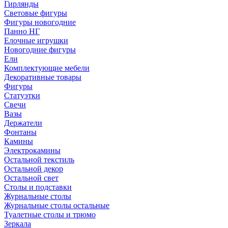
Гирлянды
Световые фигуры
Фигуры новогодние
Панно НГ
Елочные игрушки
Новогодние фигуры
Ели
Комплектующие мебели
Декоративные товары
Фигуры
Статуэтки
Свечи
Вазы
Держатели
Фонтаны
Камины
Электрокамины
Остальной текстиль
Остальной декор
Остальной свет
Столы и подставки
Журнальные столы
Журнальные столы остальные
Туалетные столы и трюмо
Зеркала