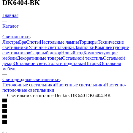
DK6404-BK
Главная
—
Каталог
—
Светильники
Люстры
Бра
Споты
Настольные лампы
Торшеры
Технические
светильники
Уличные светильники
Лампочки
Комплектующие
светильников
Садовый декор
Новый год
Комплектующие
мебели
Декоративные товары
Остальной текстиль
Остальной
декор
Остальной свет
Столы и подставки
Шторы
Остальная
мебель
—
Светодиодные светильники
Потолочные светильники
Настенные светильники
Настенно-
потолочные светильники
—
Светильник на штанге Denkirs DK640 DK6404-BK