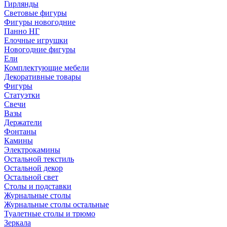
Гирлянды
Световые фигуры
Фигуры новогодние
Панно НГ
Елочные игрушки
Новогодние фигуры
Ели
Комплектующие мебели
Декоративные товары
Фигуры
Статуэтки
Свечи
Вазы
Держатели
Фонтаны
Камины
Электрокамины
Остальной текстиль
Остальной декор
Остальной свет
Столы и подставки
Журнальные столы
Журнальные столы остальные
Туалетные столы и трюмо
Зеркала