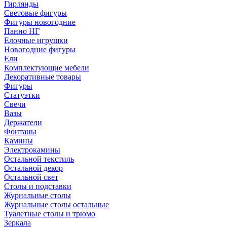
Гирлянды
Световые фигуры
Фигуры новогодние
Панно НГ
Елочные игрушки
Новогодние фигуры
Ели
Комплектующие мебели
Декоративные товары
Фигуры
Статуэтки
Свечи
Вазы
Держатели
Фонтаны
Камины
Электрокамины
Остальной текстиль
Остальной декор
Остальной свет
Столы и подставки
Журнальные столы
Журнальные столы остальные
Туалетные столы и трюмо
Зеркала