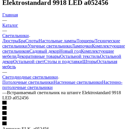
Elektrostandard 9918 LED a052456
Главная
—
Каталог
—
Светильники
Люстры
Бра
Споты
Настольные лампы
Торшеры
Технические
светильники
Уличные светильники
Лампочки
Комплектующие
светильников
Садовый декор
Новый год
Комплектующие
мебели
Декоративные товары
Остальной текстиль
Остальной
декор
Остальной свет
Столы и подставки
Шторы
Остальная
мебель
—
Светодиодные светильники
Потолочные светильники
Настенные светильники
Настенно-
потолочные светильники
—
Встраиваемый светильник на штанге Elektrostandard 9918
LED a052456
Артикул:
ELK_a052456