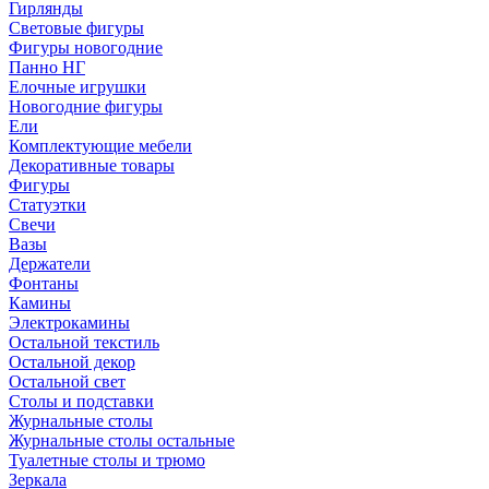
Гирлянды
Световые фигуры
Фигуры новогодние
Панно НГ
Елочные игрушки
Новогодние фигуры
Ели
Комплектующие мебели
Декоративные товары
Фигуры
Статуэтки
Свечи
Вазы
Держатели
Фонтаны
Камины
Электрокамины
Остальной текстиль
Остальной декор
Остальной свет
Столы и подставки
Журнальные столы
Журнальные столы остальные
Туалетные столы и трюмо
Зеркала