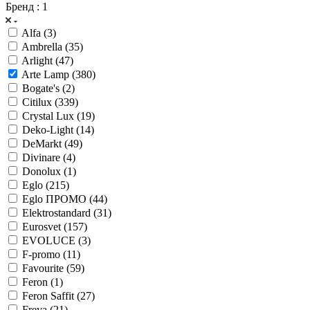
Бренд
: 1
Alfa (
3
)
Ambrella (
35
)
Arlight (
47
)
Arte Lamp (
380
)
Bogate's (
2
)
Citilux (
339
)
Crystal Lux (
19
)
Deko-Light (
14
)
DeMarkt (
49
)
Divinare (
4
)
Donolux (
1
)
Eglo (
215
)
Eglo ПРОМО (
44
)
Elektrostandard (
31
)
Eurosvet (
157
)
EVOLUCE (
3
)
F-promo (
11
)
Favourite (
59
)
Feron (
1
)
Feron Saffit (
27
)
Freya (
21
)