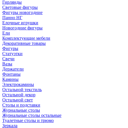
Гирлянды
Световые фигуры
Фигуры новогодние
Панно НГ
Елочные игрушки
Новогодние фигуры
Ели
Комплектующие мебели
Декоративные товары
Фигуры
Статуэтки
Свечи
Вазы
Держатели
Фонтаны
Камины
Электрокамины
Остальной текстиль
Остальной декор
Остальной свет
Столы и подставки
Журнальные столы
Журнальные столы остальные
Туалетные столы и трюмо
Зеркала