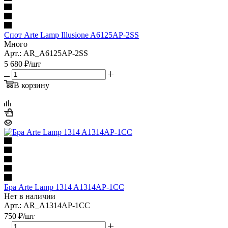
Спот Arte Lamp Illusione A6125AP-2SS
Много
Арт.: AR_A6125AP-2SS
5 680
₽
/шт
В корзину
Бра Arte Lamp 1314 A1314AP-1CC
Нет в наличии
Арт.: AR_A1314AP-1CC
750
₽
/шт