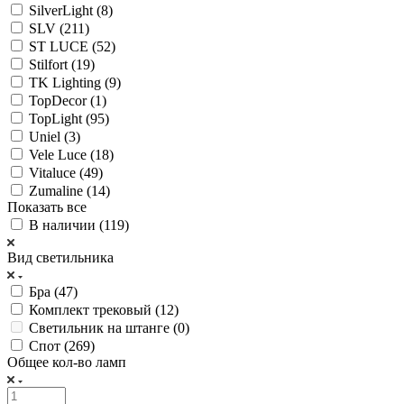
SilverLight (
8
)
SLV (
211
)
ST LUCE (
52
)
Stilfort (
19
)
TK Lighting (
9
)
TopDecor (
1
)
TopLight (
95
)
Uniel (
3
)
Vele Luce (
18
)
Vitaluce (
49
)
Zumaline (
14
)
Показать все
В наличии (
119
)
Вид светильника
Бра (
47
)
Комплект трековый (
12
)
Светильник на штанге (
0
)
Спот (
269
)
Общее кол-во ламп