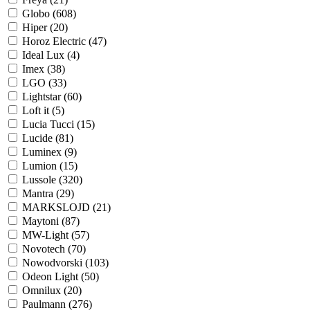
Globo (
608
)
Hiper (
20
)
Horoz Electric (
47
)
Ideal Lux (
4
)
Imex (
38
)
LGO (
33
)
Lightstar (
60
)
Loft it (
5
)
Lucia Tucci (
15
)
Lucide (
81
)
Luminex (
9
)
Lumion (
15
)
Lussole (
320
)
Mantra (
29
)
MARKSLOJD (
21
)
Maytoni (
87
)
MW-Light (
57
)
Novotech (
70
)
Nowodvorski (
103
)
Odeon Light (
50
)
Omnilux (
20
)
Paulmann (
276
)