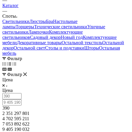
—
Каталог
—
Споты
Светильники
Люстры
Бра
Настольные
лампы
Торшеры
Технические светильники
Уличные
светильники
Лампочки
Комплектующие
светильников
Садовый декор
Новый год
Комплектующие
мебели
Декоративные товары
Остальной текстиль
Остальной
декор
Остальной свет
Столы и подставки
Шторы
Остальная
мебель
Фильтр
Фильтр
Цена
Цена
390
2 351 297 801
4 702 595 211
7 053 892 622
9 405 190 032