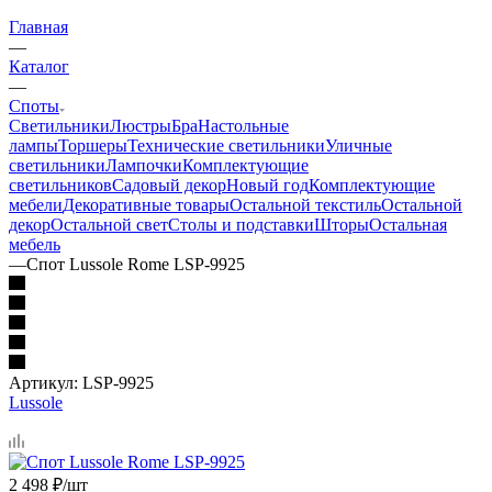
Главная
—
Каталог
—
Споты
Светильники
Люстры
Бра
Настольные
лампы
Торшеры
Технические светильники
Уличные
светильники
Лампочки
Комплектующие
светильников
Садовый декор
Новый год
Комплектующие
мебели
Декоративные товары
Остальной текстиль
Остальной
декор
Остальной свет
Столы и подставки
Шторы
Остальная
мебель
—
Спот Lussole Rome LSP-9925
Артикул:
LSP-9925
Lussole
2 498
₽
/шт