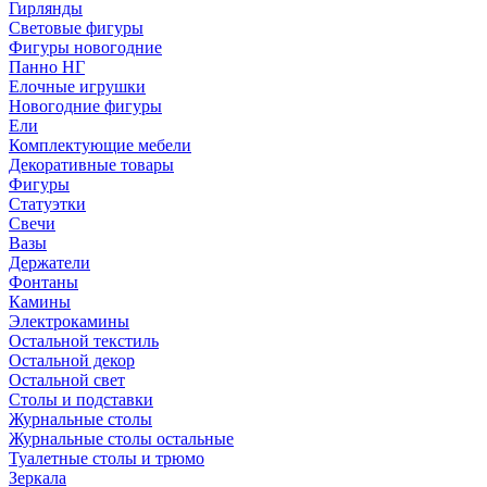
Гирлянды
Световые фигуры
Фигуры новогодние
Панно НГ
Елочные игрушки
Новогодние фигуры
Ели
Комплектующие мебели
Декоративные товары
Фигуры
Статуэтки
Свечи
Вазы
Держатели
Фонтаны
Камины
Электрокамины
Остальной текстиль
Остальной декор
Остальной свет
Столы и подставки
Журнальные столы
Журнальные столы остальные
Туалетные столы и трюмо
Зеркала