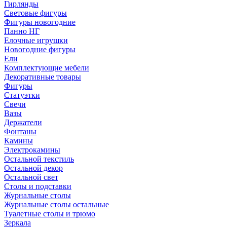
Гирлянды
Световые фигуры
Фигуры новогодние
Панно НГ
Елочные игрушки
Новогодние фигуры
Ели
Комплектующие мебели
Декоративные товары
Фигуры
Статуэтки
Свечи
Вазы
Держатели
Фонтаны
Камины
Электрокамины
Остальной текстиль
Остальной декор
Остальной свет
Столы и подставки
Журнальные столы
Журнальные столы остальные
Туалетные столы и трюмо
Зеркала