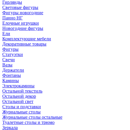
Гирлянды
Световые фигуры
Фигуры новогодние
Панно НГ
Елочные игрушки
Новогодние фигуры
Ели
Комплектующие мебели
Декоративные товары
Фигуры
Статуэтки
Свечи
Вазы
Держатели
Фонтаны
Камины
Электрокамины
Остальной текстиль
Остальной декор
Остальной свет
Столы и подставки
Журнальные столы
Журнальные столы остальные
Туалетные столы и трюмо
Зеркала