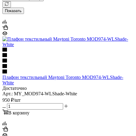
Показать
Плафон текстильный Maytoni Toronto MOD974-WLShade-
White
Достаточно
Арт.: MY_MOD974-WLShade-White
950
₽
/шт
В корзину