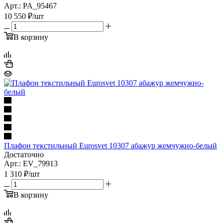
Арт.: PA_95467
10 550
₽
/шт
В корзину
Плафон текстильный Eurosvet 10307 абажур жемчужно-белый
Достаточно
Арт.: EV_79913
1 310
₽
/шт
В корзину