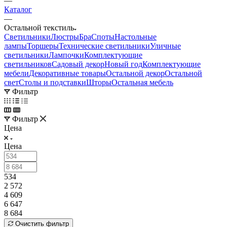
—
Каталог
—
Остальной текстиль
Светильники
Люстры
Бра
Споты
Настольные
лампы
Торшеры
Технические светильники
Уличные
светильники
Лампочки
Комплектующие
светильников
Садовый декор
Новый год
Комплектующие
мебели
Декоративные товары
Остальной декор
Остальной
свет
Столы и подставки
Шторы
Остальная мебель
Фильтр
Фильтр
Цена
Цена
534
2 572
4 609
6 647
8 684
Очистить фильтр