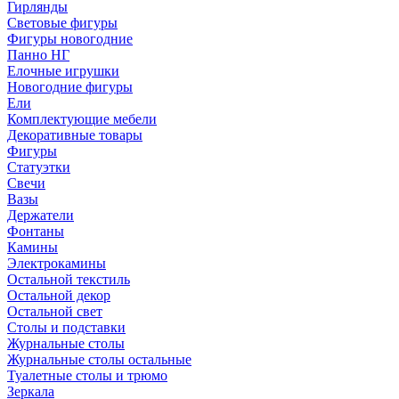
Гирлянды
Световые фигуры
Фигуры новогодние
Панно НГ
Елочные игрушки
Новогодние фигуры
Ели
Комплектующие мебели
Декоративные товары
Фигуры
Статуэтки
Свечи
Вазы
Держатели
Фонтаны
Камины
Электрокамины
Остальной текстиль
Остальной декор
Остальной свет
Столы и подставки
Журнальные столы
Журнальные столы остальные
Туалетные столы и трюмо
Зеркала