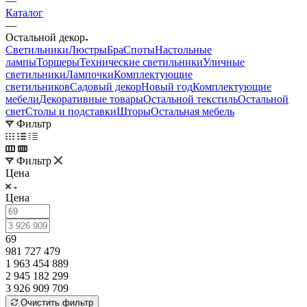
—
Каталог
—
Остальной декор
Светильники
Люстры
Бра
Споты
Настольные
лампы
Торшеры
Технические светильники
Уличные
светильники
Лампочки
Комплектующие
светильников
Садовый декор
Новый год
Комплектующие
мебели
Декоративные товары
Остальной текстиль
Остальной
свет
Столы и подставки
Шторы
Остальная мебель
Фильтр
Фильтр
Цена
Цена
69
981 727 479
1 963 454 889
2 945 182 299
3 926 909 709
Очистить фильтр