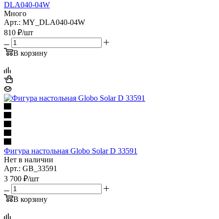
DLA040-04W
Много
Арт.: MY_DLA040-04W
810
₽
/шт
В корзину
Фигура настольная Globo Solar D 33591
Нет в наличии
Арт.: GB_33591
3 700
₽
/шт
В корзину