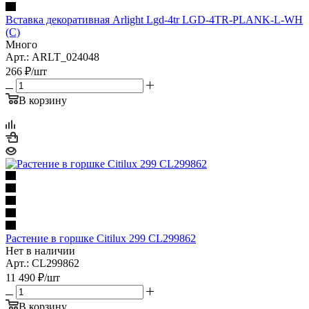
Вставка декоративная Arlight Lgd-4tr LGD-4TR-PLANK-L-WH
(C)
Много
Арт.: ARLT_024048
266
₽
/шт
В корзину
Растение в горшке Citilux 299 CL299862
Нет в наличии
Арт.: CL299862
11 490
₽
/шт
В корзину