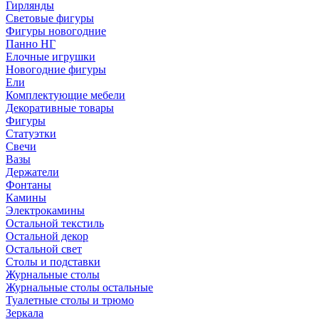
Гирлянды
Световые фигуры
Фигуры новогодние
Панно НГ
Елочные игрушки
Новогодние фигуры
Ели
Комплектующие мебели
Декоративные товары
Фигуры
Статуэтки
Свечи
Вазы
Держатели
Фонтаны
Камины
Электрокамины
Остальной текстиль
Остальной декор
Остальной свет
Столы и подставки
Журнальные столы
Журнальные столы остальные
Туалетные столы и трюмо
Зеркала