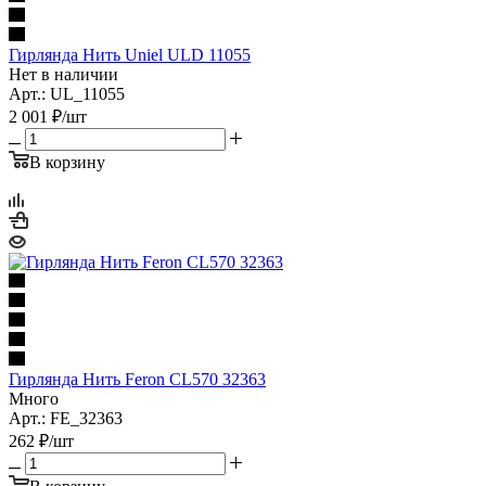
Гирлянда Нить Uniel ULD 11055
Нет в наличии
Арт.: UL_11055
2 001
₽
/шт
В корзину
Гирлянда Нить Feron CL570 32363
Много
Арт.: FE_32363
262
₽
/шт