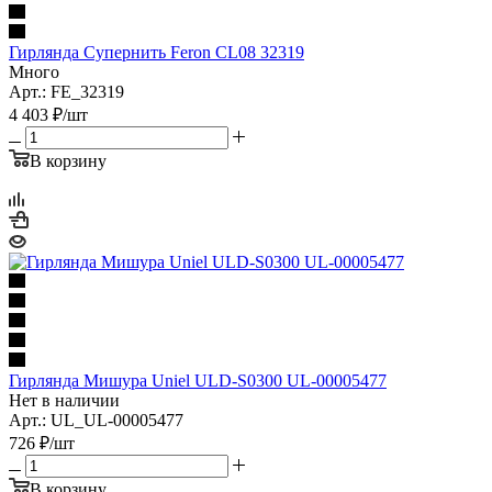
Гирлянда Супернить Feron CL08 32319
Много
Арт.: FE_32319
4 403
₽
/шт
В корзину
Гирлянда Мишура Uniel ULD-S0300 UL-00005477
Нет в наличии
Арт.: UL_UL-00005477
726
₽
/шт
В корзину