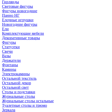
Гирлянды
Световые фигуры
Фигуры новогодние
Панно НГ
Елочные игрушки
Новогодние фигуры
Ели
Комплектующие мебели
Декоративные товары
Фигуры
Статуэтки
Свечи
Вазы
Держатели
Фонтаны
Камины
Электрокамины
Остальной текстиль
Остальной декор
Остальной свет
Столы и подставки
Журнальные столы
Журнальные столы остальные
Туалетные столы и трюмо
Зеркала