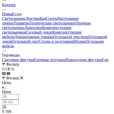
—
Каталог
—
Новый год
Светильники
Люстры
Бра
Споты
Настольные
лампы
Торшеры
Технические светильники
Уличные
светильники
Лампочки
Комплектующие
светильников
Садовый декор
Комплектующие
мебели
Декоративные товары
Остальной текстиль
Остальной
декор
Остальной свет
Столы и подставки
Шторы
Остальная
мебель
—
Гирлянды
Световые фигуры
Елочные игрушки
Новогодние фигуры
Ели
Фильтр
Фильтр
Цена
Цена
28
9 709