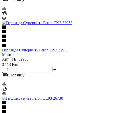
Гирлянда Супернить Feron Cl93 32953
Много
Арт.: FE_32953
3 113
₽
/шт
В корзину