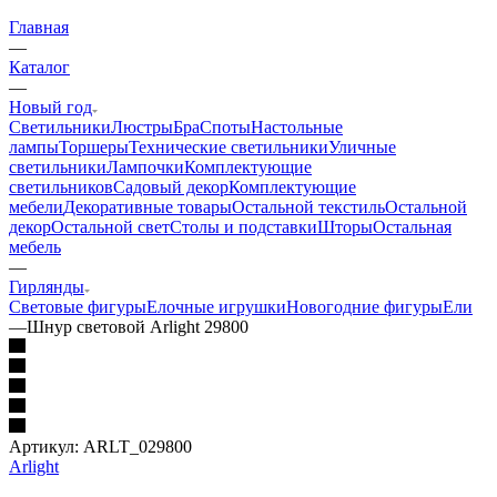
Главная
—
Каталог
—
Новый год
Светильники
Люстры
Бра
Споты
Настольные
лампы
Торшеры
Технические светильники
Уличные
светильники
Лампочки
Комплектующие
светильников
Садовый декор
Комплектующие
мебели
Декоративные товары
Остальной текстиль
Остальной
декор
Остальной свет
Столы и подставки
Шторы
Остальная
мебель
—
Гирлянды
Световые фигуры
Елочные игрушки
Новогодние фигуры
Ели
—
Шнур световой Arlight 29800
Артикул:
ARLT_029800
Arlight