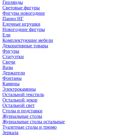
Гирлянды
Световые фигуры
Фигуры новогодние
Панно НГ
Елочные игрушки
Новогодние фигуры
Ели
Комплектующие мебели
Декоративные товары
Фигуры
Статуэтки
Свечи
Вазы
Держатели
Фонтаны
Камины
Электрокамины
Остальной текстиль
Остальной декор
Остальной свет
Столы и подставки
Журнальные столы
Журнальные столы остальные
Туалетные столы и трюмо
Зеркала